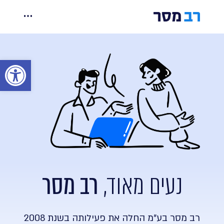
Ski
t
יכולות
conten
מחירים
פתח סר
אינטגרציות
קורסים ומידע
צרו קשר
נעים מאוד,
רב מסר
הרשמה
כניסה
רב מסר בע"מ החלה את פעילותה בשנת 2008