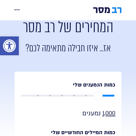
Ski
t
יכולות
המחירים של רב מסר
conten
מחירים
פתח סר
אז... איזו חבילה מתאימה לכם?
אינטגרציות
קורסים ומידע
כמות הנמענים שלי
צרו קשר
נמענים
1,000
הרשמה
כניסה
כמות המיילים החודשיים שלי