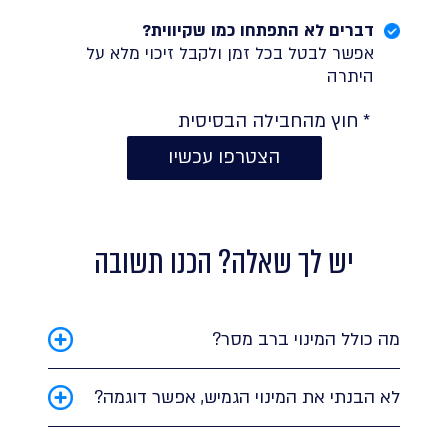
דברים לא התפתחו כמו שקיווית?
אפשר לבטל בכל זמן ולקבל זיכוי מלא על
היתרה
* חוץ מהחבילה הבסיסית
הצטרפו עכשיו
יש לך שאלה? הכנו תשובה
מה כולל המינוי ברב מסר?
כלים לתקשורת עסקית, כמו דיוור, דפי
נחיתה עם תבניות מעוצבות ושליחת SMS
לא הבנתי את המינוי הגמיש, אפשר דוגמה?
מערכת אוטומציות מתקדמת
בטח, הינה: סתיו רכשה את חבילה 02, כדי
שימוש חופשי בפלטפורמת Schooler