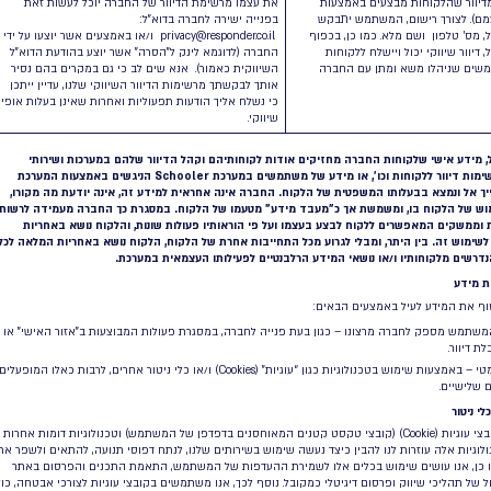
רה. אנא שים לב כי החברה אינה סולקת בצורה ישירה
יסי אשראי, אלא באמצעות צדדים שלישיים העומדים
ינה הנדרשת, והחברה אינה מחזיקה ו/או שומרת את
י כרטיס האשראי המלאים וכיו”ב.
רה תעשה שימוש במידע הנאסף באמצעות האזור
שי לצורך ניהול הגישה לשירותים ולאפשר אותם, לצורכי
חה, שיפור השירותים וכדומה. החברה תעשה שימוש
טי לקוחות הקצה של לקוחותיה של החברה אשר יוזנו
ידי הלקוח הרלבנטי של החברה לצורך מתן השירותים
אם להוראות הלקוח הרלבנטי, כאשר הלקוח הרלבנטי
שב כבעלים של המידע הנאסף אודות לקוח הקצה. כמו
 החברה תהיה רשאית לשמור תיעוד של פעולות הדיוור
יחת ההודעות והמסרים שיבוצעו באמצעות המערכת
רותי החברה, בין היתר למטרות התגוננות מתביעות
פטיות.
רה תעשה שימוש במידע זה על מנת לשלוח למשתמש
הדיוור, המידע והחומרים השיווקיים שבהם הביע עניין.