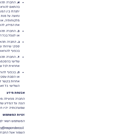
החברה עשויה לאסוף את המידע לעיל באמצעים הבאים:
א.
מידע אשר המשתמש מספק לחברה מרצונו – כגון בעת פנייה 
בעת רישום לקבלת דיוור.
ב.
באמצעות צדדים שלישיים.
שימוש ב”עוגיות” וכלי ניטור
אנו משתמשים בקובצי עוגיות (Cookie) (
לאיסוף נתונים. טכנולוגיות אלה עוזרות לנו להבין כיצד נעשה שימ
השירות והתוכן. כמו כן, אנו עושים שימוש בכלים אלו לשמירת 
ובמערכת אליו וניהול של תהליכי שיווק ופרסום דיגיטלי כמקובל. נו
זיהוי ומניעה של שימושים אסורים. במסגרת האתר ו/או המערכת ה
נותני שירותים שהינם צדדים שלישיים.
המשתמש רשאי להפסיק את איסוף המידע באמצעות עוגיות (למעט 
באמצעות שינוי הגדרות הדפדפן. יצוין כי במידה ותבחר לחסום או למ
ו/או חוויית השימוש שלך באתר עשויה להיות מוגבלת.
ראה מידע אשר עשוי לסייע לך בקישורים הבאים:
סוג דפדפן
מיד
47?
Chrome
en;