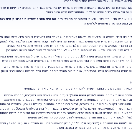
ברה אינה אלא “מחזיק” או “ספק במיקור חוץ” המספק
למידע אישי המעובד על ידי החברה בעבור הלקוחות, וככל
ים ולנוחות המשתמשים והלקוחות בלבד.
. האמור במדיניות פרטיות זו בלשון יחיד – אף רבים
א- 1981 (“
חוק הגנת הפרטיות
“), תקנות הגנת
ל צדדים שלישיים אשר אינם כפופים למדיניות זו. עליך
ם מידע אישי כלשהו.
קובל עליך.
אם אינך מסכים למדיניות הפרטיות, אינך רשאי
השימוש באתר ו/או במערכת. שיתוף מידע אישי עמנו תלוי
היות הכרחית לצורך קבלת מענה וככל שתבחר שלא לספק
מא: ללא מסירת פרטי הקשר שלך, לא נוכל להשיב
– לא נוכל לאפשר לך גישה לאזור האישי במערכת).
תי החברה מיועד למשתמשים מעל גיל 18. קטינים מתחת לגיל זה אינם מורשים להשתמש בשירותים. במידה
ישיים. אנו מעבירים מידע אישי לצדדים שלישיים רק