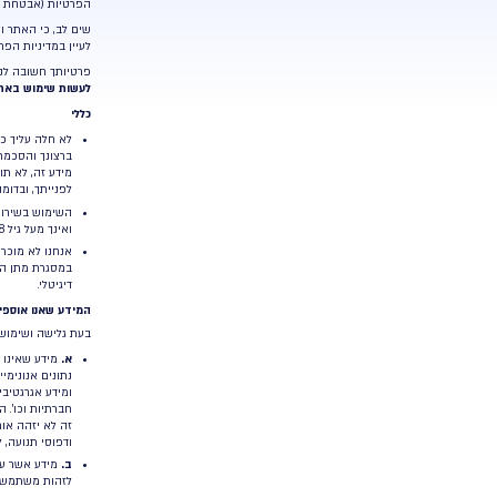
של המידע האישי הנאסף במסגרת פעילותו ושימושו במערכת, והח
ללקוח שירותים. ועל כן מדיניות פרטיות זו, ככלל, אינה מתייחסת 
ומדיניות זו מתייחסת למידע זה, הדבר הינו מטעמים אינפורמטיבי
השימוש בלשון זכר הינו לנוחות בלבד, והאמור להלן חל על כל המינים
במשמע.
איסוף המידע ועיבודו נעשים בהתאם להוראות חוק הגנת הפרטיות, התשמ”
הפרטיות (אבטחת מידע), תשע”ז -2017 ולשאר הדינים החלים על החברה.
שים לב, כי האתר ו/או המערכת מכילים קישורים לאתרים ושירותים ש
לעיין במדיניות הפרטיות של אותם צדדים שלישיים לפני שתמסור לה
פרטיותך חשובה לנו. אנא קרא מדיניות זו בעיון וודא כי האמור בה מ
לעשות שימוש באתר, במערכת ו/או בשירותים לכל מטרה
.
כללי
לא חלה עליך כל חובה שבדין לספק לנו מידע אישי כלשהו בעת 
ברצונך והסכמתך. עם זאת, מסירת מידע אישי מסוים עשויה ל
מידע זה, לא תוכל החברה להעניק לך את המענה המבוקש (לדוג
לפנייתך, ובדומה, ללא פרטי הגישה שלך – שם משתמש וסיסמא 
השימוש בשירו
ואינך מעל גיל 18 ו/או אינך בעל כשרות משפטית, הנך נדרש שלא לעשות כל שימוש בשירותים ושלא לספק לנו כל מידע.
אנחנו לא מוכרים מידע אישי אודות המשתמשים שלנו לצדדים של