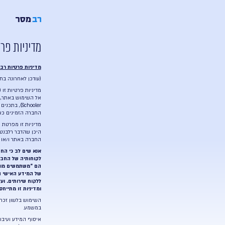
Ski
t
conten
יכולות
מחירים
אינטגרציות
קורסים ומיד
מדיניות פרטיות
מדיניות פרטיות רב מסר
(עודכן לאחרונה בחודש ספטמבר, 2025)
מדיניות פרטיות זו (“
מדיניות הפרטיות
” או “
המדיניות
“) חלה על איסו
אל השימוש באתר, במערכת רב מסר על כל חלקיה (לרבות מערכות ה
Schooler), בתכנים הכלולים בהם ובשירותים המוצעים דרכם (“
האתר
החברה הזמינים
כאן
ולהוראות נוספות של החברה כמצוין באתר ו/א
מדיניות זו מפרטת את האופן בו החברה אוספת ומשתמשת במידע 
היכן שהדבר רלבנטי (“
משתמש/ים”, “אתה”,
ו/או
“הנך”
) אשר עושים
החברה באתר ו/או במערכת (“
השירותים
“).
אנא שים לב כי החברה אינה בעלת השליטה ביחס למידע אודות לקו
לקוחותיה של החברה במסגרת השימוש בשירותי החברה. בדומה 
הם “משתמשים מורשים” הפועלים תחת לקוח ישיר של החברה. במק