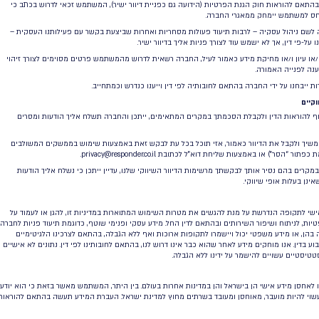
https://support.mozilla.org/en-US/kb/block-websit
storing-cookies-site-data-fire
https://help.opera.com/en/latest/security-and-privac
https://support.microsoft.com/
gb/help/17442/windows-internet-explorer-dele
manage-cooki
https://support.apple.com/
il/guide/deployment/depf7d5714d4/
https://support.microsoft.com/
us/help/4027947/windows-delete-cook
 וזאת, במקרים המפורטים להלן:
/או ביחס למשתמש על פי חובה או סמכות שבדין,
 טענה, תביעה, דרישה ו/או הליכים משפטיים אשר
מה ו/או במקרה בו החברה תהא סבורה כי מסירת המידע
לישיים ו/או משתמשים אחרים ו/או מי מעובדיה ו/או מי
 דעתה של החברה. בין היתר, החברה תהיה רשאית לעבד