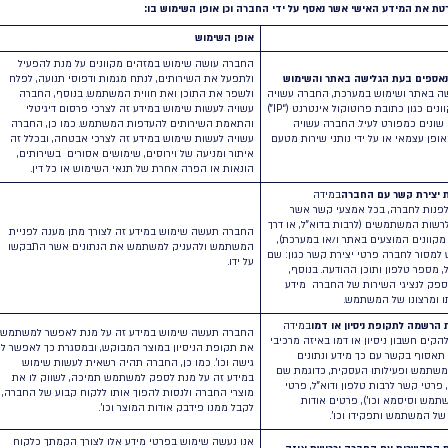
ת מוגבלות המפורטות להלן כדוגמת שימוש בכלי שיווק
 סוגי המידע הבאים אודות המשתמש:
): בעת השימוש באתר ו/או במערכת, החברה אוספת
שוי לכלול את פרטי השימוש המצטברים של המשתמש
ת התנהגות משתמשים, עמודים שנצפו, שיתופים לרשתות
חברתיות וכו’. החברה עשויה להסתייע בשירותיהם של צדדים שלישיים בהקשר זה, לרבות Google Analytics . מידע מסוג
ור על מנת להפעיל ולתפעל את השירותים, לנתח מגמות
רכי סטטיסטיקה ואנליזה פנימית.
, מידע המאפשר זיהוי של משתמש או עשוי במאמץ סביר
טבלה מטה.
כן אופן השימוש בו:
ן השימוש
רה עושה שימוש במזהים מקוונים על מנת להפעיל
פעל את השירותים, לנתח מגמות ודפוסי תנועה, לפלח
פר את התוכן ואת חווית המשתמש. בנוסף, החברה
יה לעשות שימוש במידע זה לצרכי פרסום דיגיטלי
אמת השירותים להעדפות המשתמש. כמו כן, החברה