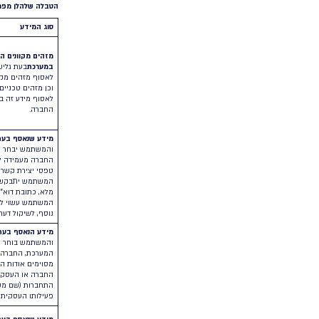
במסגרת מתן השירותים למשתמשים שלנו ולתכלית זו, או בנסיבו
דיגיטלי.
המידע שאנו אוספים
בעת גלישה ושימוש באתר ו/או במערכת, החברה עשויה לאסוף את
א.
מידע שאינו מזהה אישית את המשתמש (“
מידע שאינו אישי
“
נתונים אנונימיים, אשר אינם מזהים את המשתמש. מידע זה ע
ומידע אגרגטיבי וסטטיסטי בקשר עם השימוש בשירותים, לרבו
זה לא יזהה אותך באופן אישי. החברה עושה שימוש במידע כאמ
ודפוסי תנועה, לפלח ולשפר את התוכן ואת חווית המשתמש, לצו
ב.
מידע אשר עשוי לזהות את המשתמש (“
מידע אישי
“): כלומר
לזהות משתמש. מידע אישי זה כולל מזהים מקוונים, כמפורט ב
הטבלה שלהלן מפרטת את המידע האישי אשר נאסף על ידי החברה ו
סוג המידע
אופ
החב
מזהים מקוונים הנאספים בעת הגלישה באתר והשימוש
ולת
במערכת
בעת גלישה באתר ושימוש במערכת, החברה עשויה
ולש
לאסוף מזהים מקוונים כגון כתובת פרוטוקול אינטרנט (“IP”)
עשו
וכן מזהים טכניים שונים כמפורט לעיל. החברה עשויה
והת