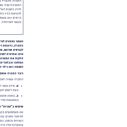
לחב
פרטים מסוימים לצורך הקמתך כלקוח, כדוגמת שם העסקה
כרט
או החברה, שם איש הקשר של הלקוח, פרטי הקשר עימו
בתק
(מייל, טלפון וכיו”ב) וכן שם משתמש, סיסמא ופרטי תשלום.
פרט
מידע שנאסף בעת גישה למוצרים ולמערכת ושימוש
בהם
האזור אישי או חשבון הלקוח, מאפשר למשתמש לקבל
מידע בקשר לשירותים אשר נרכשו מהחברה ולבצע פעולות
החב
שונות באמצעות השירותים, לרבות הזנת פרטי לקוחות
האי
הקצה של בית העסק הרלבנטי ליצירת רשימות תפוצה. בעת
אבט
ההתחברות החברה אוספת אודות המשתמש פרטים
בפר
מסוימים, כדוגמת פרטי זיהוי (שם משתמש וסיסמא) בהם
על 
השתמש, במקרים מסוימים מספר טלפון לצרכי זיהוי,
בהת
תאריך ושעת הגישה, פעולות שבוצעו וכו’. יובהר כי
ייח
משתמשים הניגשים מטעמו של לקוח כזה או אחר של
כן,
החברה (כדוגמת גישה לקורס שנרכש במערכת Schooler או
ושל
גישה של גרפיקאי למערכת הדיוור לטובת עיצוב מסר שיווקי
ושי
עבור הגרפיקאי) הינם משתמשים הפועלים תחת לקוח
מש
עסקי הנחשב ל”בעל השליטה” במידע שלהם, ואותו לקוח
נושא באחריות למתן גילוי אודות השימוש שלו במידע
שלהם.
החב
את 