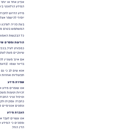
es-
Firefox
fox
y/;
Opera
en-
te-
Internet Explorer
es;
en-
Safari
web
en-
Edge
ies
מסירת מידע לצדדים שלישיים
החברה עשויה להעביר מידע אישי אודות המשתמש לצדדים שלישיים,
א.
החברה תהא רשאית לשתף את המידע אשר נאסף מהמשתמש ו
בהתאם להוראות רשות מוסמכת או צו שיפוטי וכן בשל מחלוקת,
יתנהלו בין המשתמש ו/או מי מטעמו לבין החברה ו/או מי מטע
נחוצה על מנת למנוע נזק חמור לרכושם ו/או לגופם של צדדים ש
מלקוחותיה, או על מנת למנוע פגיעה או נזק אחרים לפי שיקול