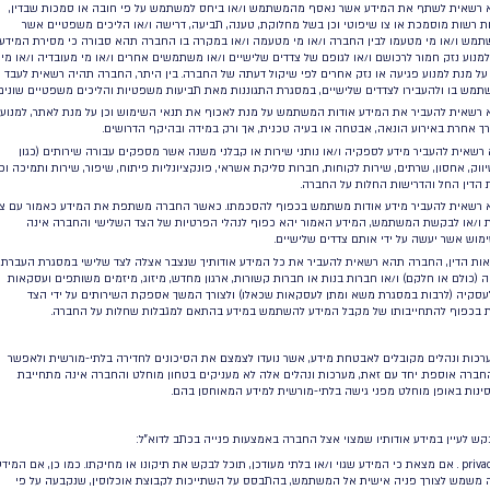
לחברה, במסגרת פעולות המבוצעות ב”אזור האישי” או
באופן אוטומטי – באמצעות שימוש בטכנולוגיות כגון “עוגיות” (Cookies) ו/או כלי ניטור אחרים, לרבות כאלו המופעלים
קובצי טקסט קטנים המאוחסנים בדפדפן של המשתמש) וטכנולוגיות דומות אחרות
וש בשירותים שלנו, לנתח דפוסי תנועה, להתאים ולשפר את
ההעדפות של המשתמש, התאמת התכנים והפרסום באתר
סף לכך, אנו משתמשים בקובצי עוגיות לצורכי אבטחה, כולל
חברה עשויה לעשות שימוש בכלי ניטור כאמור מטעם
מידע אשר הינו הכרחי לתפעול האתר ואבטחתו)
חוק עוגיות, ייתכן וחלק מהשירותים באתר לא יהיו נגישים
ע ביחס להפסקת איסוף מידע על ידי עוגיות
https://support.google.com/chrome/answer/956
hl=