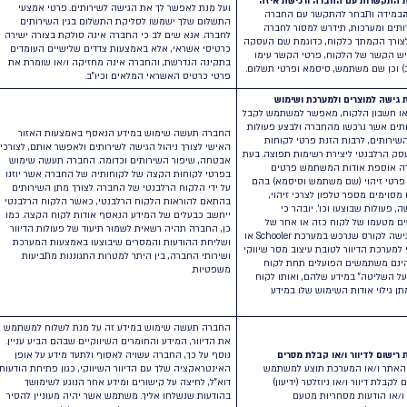
יה לעשות שימוש במידע זה לצרכי אבטחה, ובכלל זה
ור ומניעה של וירוסים, שימושים אסורים בשירותים,
אות או הפרה אחרת של תנאי השימוש או כל דין.
רה תעשה שימוש במידע זה לצורך מתן מענה לפניית
תמש ולהעניק למשתמש את הנתונים אשר התבקשו
דו.
רה תעשה שימוש במידע זה על מנת לאפשר למשתמש
תקופת הניסיון במוצר המבוקש, ובמסגרת כך לאפשר לו
ה וכו’. כמו כן, החברה תהיה רשאית לעשות שימוש
דע זה על מנת לספק למשתמש תמיכה, לשווק לו את
רי החברה ולנסות להפוך אותו ללקוח קבוע של החברה,
ל ממנו פידבק אודות המוצר וכו’.
 נעשה שימוש בפרטי מידע אלו לצורך הקמתך כלקוח
 מנת לאפשר לך את הגישה לשירותים. פרטי אמצעי
לום שלך ישמשו לסליקת התשלום בגין השירותים