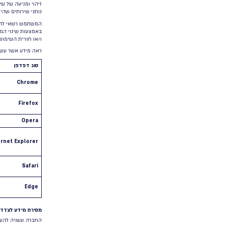
מידע שנאסף בעת רישום לדיוור ו/או קבלת מסרים
נוס
שיווקיים
במסגרת האתר ו/או המערכת תוצע למשתמש
האי
האפשרות להירשם לקבלת דיוור ו/או ניוזלטר (ידיעון)
דוא
וחומרים שיווקיים ו/או הודעות מסחריות מטעם
בהו
החברה (להבדיל מדיוור שהלקוחות מבצעים באמצעות
את 
המערכת עבור עצמם). לצורך רישום, המשתמש יתבקש
בפנ
להזין כתובת דוא”ל, מס’ טלפון ושם מלא. כמו כן, בכפוף
il
להוראות הדין החל, דיוור שיווקי יכול ויישלח ללקוחות
החב
קיימים ו/או משתמשים שניהלו משא ומתן עם החברה
השי
בקשר לשירותיה.
אות
כי 
שיוו
כאמור כמפורט לעיל, מידע אישי שלקוחות החברה מחזיקים אודות 
החברה, כדוגמת רשימות דיוור ללקוחות וכו’, או מידע של משתמש
לקורסים שרכשו, שייך אל ונמצא בבעלותו המשפטית של הלקוח. הח
אינה אחראית לשימוש של הלקוח בו, ומשמשת אך כ”מעבד מידע”
הלקוח את המערכת וממשקים המאפשרים ללקוח לבצע בעצמו ועל פי
המלאה והבלעדית לשימוש זה. בין היתר, ומבלי לגרוע מכל התחיי
הסכמה ו/או גילוי הנדרשים מלקוחותיו ו/או נושאי המידע הרלבנט
כיצד החברה אוספת מידע