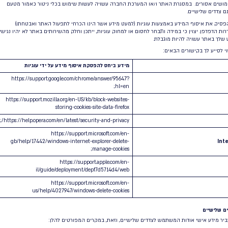
ף על כך, החברה עשויה לאסוף ולתעד מידע על אופן
נטראקציה שלך עם הדיוור השיווקי, כגון פתיחת הודעות
”ל, לחיצה על קישורים ומידע אחר הנוגע לשימושך
דעות שנשלחו אליך. משתמש אשר יהיה מעוניין להסיר
עצמו מרשימת הדיוור של החברה יוכל לעשות זאת
ייה ישירה לחברה בדוא”ל:
privacy@responder.co.
ו/או באמצעים אשר יוצעו על ידי
רה (לדוגמא לינק ל”הסרה” אשר יוצע בהודעת הדוא”ל
ווקית כאמור). אנא שים לב כי גם במקרים בהם נסיר
ך לבקשתך מרשימות הדיוור השיווקי שלנו, עדיין ייתכן
נשלח אליך הודעות תפעוליות ואחרות שאינן בעלות אופי
קי.
לקוחותיהם וקהל הדיוור שלהם במערכות ושירותי
ים במערכת
Schooler
הניגשים באמצעות המערכת
ברה אינה אחראית למידע זה, אינה יודעת מה מקורו,
 מטעמו של הלקוח. במסגרת כך החברה מעמידה לרשות
 הוראותיו פעולות שונות, והלקוח נושא באחריות
בות אחרת של הלקוח, הלקוח נושא באחריות המלאה לכל
יים לפעילותו העצמאית במערכת.