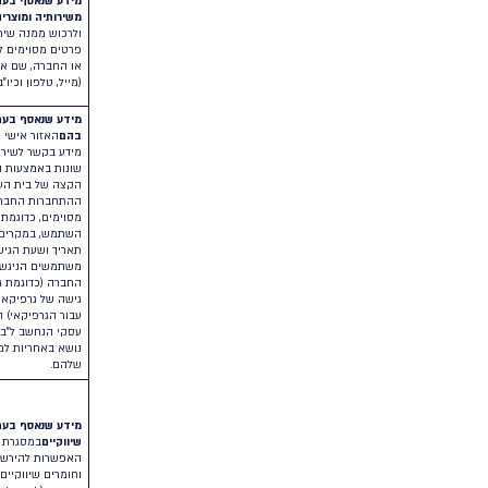
לאסוף מידע זה באופן עצמאי או על ידי נותני שירות מטעם
עשו
החברה.
אית
הונ
מידע שנאסף בעת יצירת קשר
עם החברה
במידה
והמשתמש יבחר לפנות לחברה, בכל אמצעי קשר אשר
החברה מעמידה לרשות המשתמשים (לרבות בדוא”ל, או דרך
החב
טפסי יצירת קשר מקוונים המוצעים באתר ו/או במערכת),
המש
המשתמש יתבקש למסור לחברה פרטי יצירת קשר כגון: שם
על י
מלא, כתובת דוא”ל, מספר טלפון ותוכן ההודעה. בנוסף,
המשתמש עשוי לספק לנציגי השירות של החברה מידע
נוסף, לשיקול דעתו ומרצונו של המשתמש.
מידע הנאסף בעת הרשמה לתקופת ניסיון או דמו
במידה
החב
והמשתמש בוחר להקים חשבון ניסיון או דמו באיזה מרכיבי
את 
המערכת, החברה תאסוף בקשר עם כך מידע ונתונים
גיש
מסוימים אודות המשתמש ופעילותו העסקית, כדוגמת שם
במי
החברה או העסק, פרטי קשר לרבות טלפון ודוא”ל, פרטי
מוצ
התחברות (שם משתמש וסיסמא וכו’), פרטים אודות
לקב
פעילותו העסקית של המשתמש ותפקידו וכו’.
אנו
מידע שנאסף בעת התקשרות עם החברה ורכישת איזה
ועל
משירותיה ומוצריה
במידה ותבחר להתקשר עם החברה
התש
ולרכוש ממנה שירותים ומערכות, תידרש למסור לחברה