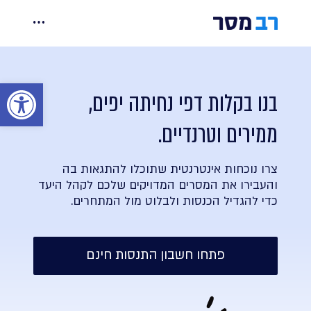
Ski
t
יכולות
conten
מחירים
בנו בקלות דפי נחיתה יפים,
פתח סר
אינטגרציות
ממירים וטרנדיים.
קורסים ומידע
צרו נוכחות אינטרנטית שתוכלו להתגאות בה
והעבירו את המסרים המדויקים שלכם לקהל היעד
צרו קשר
כדי להגדיל הכנסות ולבלוט מול המתחרים.
פתחו חשבון התנסות חינם
הרשמה
כניסה