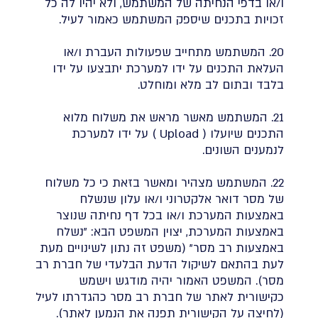
ו/או בדפי הנחיתה של המשתמש, ולא יהיו לה כל
זכויות בתכנים שיספק המשתמש כאמור לעיל.
20. המשתמש מתחייב שפעולות העברת ו/או
העלאת התכנים על ידו למערכת יתבצעו על ידו
בלבד ובתום לב מלא ומוחלט.
21. המשתמש מאשר מראש את משלוח מלוא
התכנים שיועלו ( Upload ) על ידו למערכת
לנמענים השונים.
22. המשתמש מצהיר ומאשר בזאת כי כל משלוח
של מסר דואר אלקטרוני ו/או עלון שנשלח
באמצעות המערכת ו/או בכל דף נחיתה שנוצר
באמצעות המערכת, יצוין המשפט הבא: "נשלח
באמצעות רב מסר" (משפט זה נתון לשינויים מעת
לעת בהתאם לשיקול הדעת הבלעדי של חברת רב
מסר). המשפט האמור יהיה מודגש וישמש
כקישורית לאתר של חברת רב מסר כהגדרתו לעיל
(לחיצה על הקישורית תפנה את הנמען לאתר).