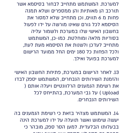
למערכת. המשתמש מתחייב לבחור בסיסמא אשר
תורכב הן מאותיות והן ממספרים ושלא תמנה
פחות מ 6 תווים, וכן מתחייב שלא למסור את
הסיסמא לכל גורם שאינו מורשה על ידו לפעול
בחשבון האישי שלו במערכת ולשמור עליה
בסודיות מלאה ומוחלטת. כמו-כן, המשתמש
מתחייב לעדכן ולשנות את הסיסמא מעת לעת,
ולכל הפחות כל 180 ימים החל ממועד הרישום
למערכת בפועל ואילך.
13. לאחר הרישום במערכת, פתיחת החשבון האישי
והזמנת השירותים הנבחרים, המשתמש יספק לבדו
את רשימת הנמענים הרלוונטיים ויעלה אותם (
Upload ) על גבי המערכת, בהתייחס לכל
השירותים הנבחרים.
14. המשתמש מצהיר בזאת כי רשימת הנמענים בה
יעשה שימוש ואשר תועלה על ידו למערכת הינה
בבעלותו הבלעדית. למען הסר ספק, מובהר כי