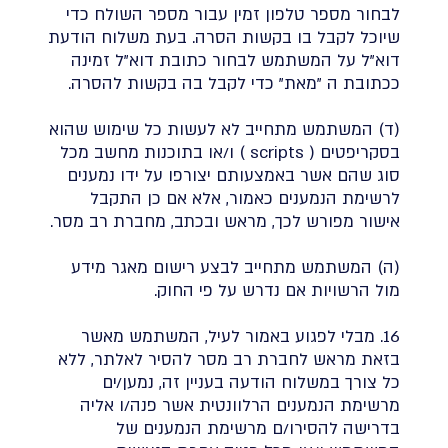
לבחור מספר טלפון זמין עבור מספר השולח כדי
שיוכל לקבל בו בקשות הסרה. בעת משלוח הודעת
דוא"ל על המשתמש לבחור כתובת דוא"ל זמינה
ככתובת ה "מאת" כדי לקבל בה בקשות להסרה.
(ד) המשתמש מתחייב לא לעשות כל שימוש שהוא
בסקריפטים ( scripts ) ו/או בתוכנות מחשב מכל
סוג שהם אשר באמצעותם יצורפו על ידו נמענים
לרשימת הנמענים כאמור, אלא אם כן התקבל
אישור מפורש לכך, מראש ובכתב, מחברת רב מסר.
(ה) המשתמש מתחייב לבצע רישום מאגר מידע
מול הרשויות אם נדרש על פי החוק.
16. מבלי לפגוע באמור לעיל, המשתמש מאשר
בזאת מראש לחברת רב מסר להסיר לאלתר, ללא
כל צורך במשלוח הודעה בעניין זה, נמען/ים
מרשימת הנמענים הרלוונטית אשר פנה/ו אליה
בדרישה להסירו/ם מרשימת הנמענים של