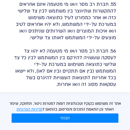
55. חברת רב מסר ו/או מי מטעמה אינם אחראים
להתקשרות שתיווצר בין משתמש לבין צד שלישי
כזה או אחר כמפורט לעיל כתוצאה משימוש
במערכת על-ידי המשתמש, ולא יהיו אחראים לטיב
ו/או איכות המוצרים ו/או השירותים שניתנים ו/או
מוצעים על-ידי המשתמש לאותו צד שלישי.
56. חברת רב מסר ו/או מי מטעמה לא יהוו צד
לעסקה שעשויה להירקם בין המשתמש לבין כל צד
שלישי כתוצאה משימוש במערכת על-ידי
המשתמש (בין אם תתקיים ובין אם לאו), ולא יישאו
בכל אחריות לתוצאות העשויות להיגרם בשל
עסקאות מסוג זה ו/או אחרות.
57. מבלי לגרוע מן האמור לעיל, חברת רב מסר
אתר זה משתמש בקוקיז וטכנולוגיות דומות למטרות ניטור, תחזוקה, שיפור
ו/או מי מטעמה לא יהיו אחראים ולא יישאו
האתר וכן התאמת התכנים והפרסום, בהתאם ל
מדיניות הפרטיות
באחריות, במישרין או בעקיפין, לכל נזק מכל סוג
שהוא, לרבות ישיר, עקיף, תוצאתי או מיוחד, כספי
הבנתי
או אחר, שנגרם כביכול למשתמש ו/או לצד שלישי