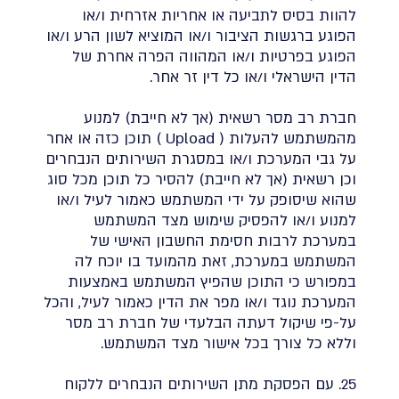
להוות בסיס לתביעה או אחריות אזרחית ו/או
הפוגע ברגשות הציבור ו/או המוציא לשון הרע ו/או
הפוגע בפרטיות ו/או המהווה הפרה אחרת של
הדין הישראלי ו/או כל דין זר אחר.
חברת רב מסר רשאית (אך לא חייבת) למנוע
מהמשתמש להעלות ( Upload ) תוכן כזה או אחר
על גבי המערכת ו/או במסגרת השירותים הנבחרים
וכן רשאית (אך לא חייבת) להסיר כל תוכן מכל סוג
שהוא שיסופק על ידי המשתמש כאמור לעיל ו/או
למנוע ו/או להפסיק שימוש מצד המשתמש
במערכת לרבות חסימת החשבון האישי של
המשתמש במערכת, זאת מהמועד בו יוכח לה
במפורש כי התוכן שהפיץ המשתמש באמצעות
המערכת נוגד ו/או מפר את הדין כאמור לעיל, והכל
על-פי שיקול דעתה הבלעדי של חברת רב מסר
וללא כל צורך בכל אישור מצד המשתמש.
25. עם הפסקת מתן השירותים הנבחרים ללקוח