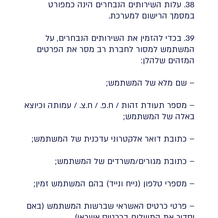
38. עלות השירותים הנבחרים הינה כמפורט
במסמך הרישום למערכת.
39. בכדי להזמין את השירותים הנבחרים, על
המשתמש למסור לחברת רב מסר את הפרטים
המזהים שלהלן:
– שם מלא של המשתמש;
– מספר תעודת זהות / ח.פ. / ח.צ. / עמותה וכיוצא
באלה של המשתמש;
– כתובת דואר אלקטרוני עדכנית של המשתמש;
– כתובת מגורים/משרדים של המשתמש;
– מספרי טלפון (נייח ונייד) בהם המשתמש זמין;
– פרטי כרטיס האשראי שברשות המשתמש (באם
יסדיר את התשלום בכרטיס אשראי).