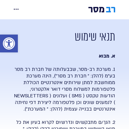
Ski
t
יכולות
conten
תנאי שימוש
מחירים
פתח סר
אינטגרציות
א. מבוא
קורסים ומידע
1. מערכת רב-מסר, שבבעלותה של חברת רב מסר
בע"מ (להלן: " חברת רב מסר"), הינה מערכת
ממוחשבת למתן שירותים אינטרנטיים הכוללת
צרו קשר
פלטפורמות למשלוח מסרי דואר אלקטרוני,
הודעות טקסט ( SMS ) ועלונים ( NEWSLETTERS
) לנמענים שונים וכן פלטפורמה ליצירת דפי נחיתה
אינטרנטיים בבנייה עצמית (להלן: " המערכת").
הרשמה
כניסה
2. הנך/ם מתבקש/ים ונדרש/ים לקרוא בעיון את כל
תנאי השימוש במערכת שיפורטו להלן (להלן: "