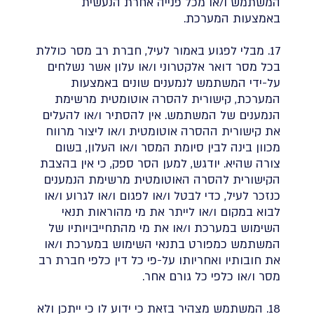
המשתמש ו/או מכל פנייה אחרת הנעשית
באמצעות המערכת.
17. מבלי לפגוע באמור לעיל, חברת רב מסר כוללת
בכל מסר דואר אלקטרוני ו/או עלון אשר נשלחים
על-ידי המשתמש לנמענים שונים באמצעות
המערכת, קישורית להסרה אוטומטית מרשימת
הנמענים של המשתמש. אין להסתיר ו/או להעלים
את קישורית ההסרה אוטומטית ו/או ליצור מרווח
מכוון בינה לבין סיומת המסר ו/או העלון, בשום
צורה שהיא. יודגש, למען הסר ספק, כי אין בהצבת
הקישורית להסרה האוטומטית מרשימת הנמענים
כנזכר לעיל, כדי לבטל ו/או לפגום ו/או לגרוע ו/או
לבוא במקום ו/או לייתר את מי מהוראות תנאי
השימוש במערכת ו/או את מי מהתחייבויותיו של
המשתמש כמפורט בתנאי השימוש במערכת ו/או
את חובותיו ואחריותו על-פי כל דין כלפי חברת רב
מסר ו/או כלפי כל גורם אחר.
18. המשתמש מצהיר בזאת כי ידוע לו כי ייתכן ולא