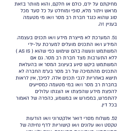
מחיקתם על ידם, כולם או חלקם, והוא מוותר בזאת
מראש ויתור מלא, סופי ומוחלט על כל סעד מכל
סוג שהוא כנגד חברת רב מסר ו/או מי מטעמה
בעניין זה.
51. המערכת לא מייצרת מידע ו/או תכנים בעצמה.
המידע ו/או התכנים מועלים למערכת על-ידי
המשתמש ונעשה בהם שימוש כפי שהוא ( AS IS )
ללא התערבות מצד חברת רב מסר. גם אם
המשתמש ביקש סיוע בעיצוב המסר או בהעלאת
התכנים מהתמיכה של רב מסר בע"מ החברה לא
תישא באחריות לגבי תכנים אלה. לפיכך, אין לראות
בחברת רב מסר ו/או במי מטעמה כמסייעים
להפצת מידע שהפצתו או הצגתו עלולים
להתפרש, במפורש או במשמע, כהפרה של האמור
בכל דין.
52. משלוח מסרי דואר אלקטרוני ו/או הודעות
טקסט ו/או עלונים ו/או קישוריות לדף נחיתה של