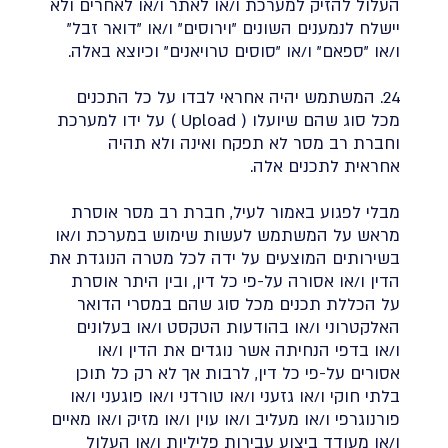
העלול להזיק למערכת ו/או לאתר ו/או לאחרים ולא
יישלח לנמענים השונים "וירוסים" ו/או "דואר זבל"
ו/או "ספאם" ו/או "סוסים טרויאנים" וכיוצא באלה.
24. המשתמש יהיה אחראי לבדו על כל התכנים
מכל סוג שהם שיועלו ( Upload ) על ידו למערכת
וחברת רב מסר לא תפקח ואינה ולא תהיה
אחראית לתכנים אלה.
מבלי לפגוע באמור לעיל, חברת רב מסר אוסרת
מראש על המשתמש לעשות שימוש במערכת ו/או
בשירותים המוצעים על ידה לכל מטרה הנוגדת את
הדין ו/או אסורה על-פי כל דין, ובין היתר אוסרת
על הכללת תכנים מכל סוג שהם במסרי הדואר
האלקטרוני ו/או בהודעות הטקסט ו/או בעלונים
ו/או בדפי הנחיתה אשר נוגדים את הדין ו/או
אסורים על-פי כל דין, לרבות אך לא רק כל תוכן
בלתי חוקי ו/או גזעני ו/או טורדני ו/או פוגעני ו/או
פורנוגרפי ו/או מעליב ו/או עוין ו/או מזיק ו/או מאיים
ו/או מעודד ביצוע עבירות פליליות ו/או העלול