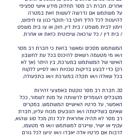
אחרים. חברת רב מסר תחלוק מידע אישי ספציפי
על משתמש אם נדרשה לעשות זאת במטרה
להיענות לכל הליך חוקי בר-תוקף כגון צו חיפוש,
זימון לבית משפט / בית דין, חוק או צו בית משפט
/ בית דין / כל ערכאה שיפוטית כזאת או אחרת.
המשתמש מסכים ומאשר בזאת כי חברת רב מסר
ו/או מי מטעמה רשאים להיכנס בכל עת לחשבון
האישי של המשתמש במערכת, בין היתר (אך לא
רק) כדי לבצע בדיקות טכניות ו/או לסייע ללקוח
בכל שאלה ו/או תקלה במערכת ו/או בתפעולה.
32. חברת רב מסר נוקטת באמצעי זהירות
מקובלים העומדים לרשותה על מנת לשמור, ככל
האפשר, על פרטיו האישיים המשתמש. במקרים
שאינם בשליטתה ו/או הנובעים מכוח עליון, חברת
רב מסר לא תהיה אחראית לכל נזק מכל סוג שהוא,
עקיף או ישיר, שייגרם למשתמש ו/או מי מטעמו,
לרבות אם פרטיו אלה יאבדו ו/או יגיעו לכל גורם