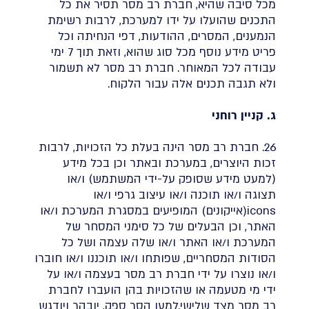
מכל סיבה שהיא, חברת רב מסר תסיר את כל
התכנים שהועלו על ידו למערכת, לרבות רשימת
הנמענים, המסרים, ההודעות, דפי הנחיתה וכל
פריט מידע נוסף מכל סוג שהוא, וזאת תוך 7 ימי
עבודה לכל המאוחר. חברת רב מסר לא תשמור
ולא תגבה תכנים אלה עבור הלקוח.
ג. קניין רוחני
26. חברת רב מסר הינה בעלת כל הזכויות, לרבות
זכות היוצרים, במערכת ובאתר וכן בכל מידע
(למעט מידע שסופק על-ידי המשתמש) ו/או
תצוגה ו/או תוכנה ו/או עיצוב גרפי ו/או
icons(אייקונים) המופיעים במסגרת המערכת ו/או
האתר, וכן הבעלים של כל סימני המסחר של
המערכת ו/או האתר ו/או שלה עצמה ושל כל
הסודות המסחריים, שפותחו ו/או תוכננו ו/או חוברו
ו/או נוצרו על ידי חברת רב מסר בעצמה ו/או על
ידי מי מטעמה או שהזכויות בהן הועברו לחברת
רב מסר מצד שלישי.למען הסר ספק, יובהר ויודגש